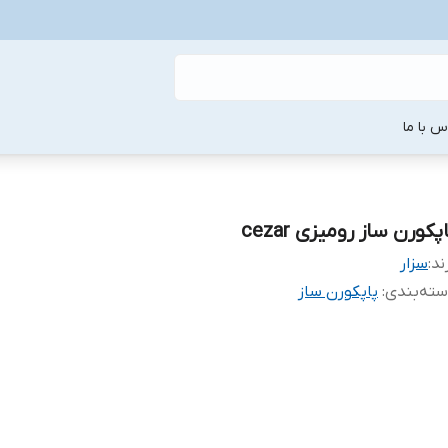
س با ما
پکورن ساز رومیزی cezar
ند:
سزار
ته‌بندی
:
پاپکورن ساز