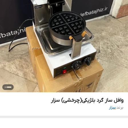
وافل ساز گرد بلژیکی(چرخشی) سزار
برند:
سزار