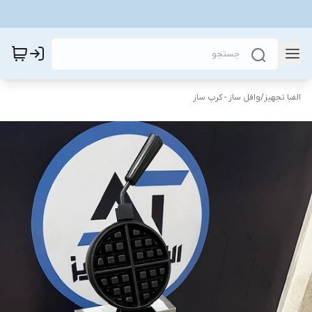
الفبا تجهیز
/
وافل ساز - کرپ ساز