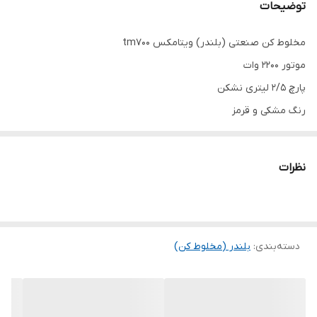
توضیحات
مخلوط کن صنعتی (بلندر) ویتامکس tm700
موتور ۲۲۰۰ وات
پارچ ۲/۵ لیتری نشکن
رنگ مشکی و قرمز
مناسب‌ برای انواع نوشیدنی و شیک و اسموتی
نظرات
دسته‌بندی
:
بلندر (مخلوط کن)