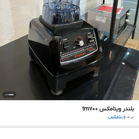
بلندر ویتامکس tm700
برند:
ویتامکس