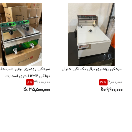
سرخکن رومیزی برقی تک لگن جنرال
سرخکن رومیزی برقی شیرتخلیه
دولگن 12+12 لیتری اسمارت
39,000,000
12,000,000
8
%
17
%
35,500,000
9,900,000