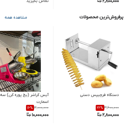
2,800,000
تماس بگیرید
پرفروش‌ترین محصولات
مشاهده همه
دستگاه فرچیپس دستی
آیس کراشر (یخ پوره کن) سه
اسمارت
12,000,000
3,600,000
16
%
22
%
10,000,000
2,800,000