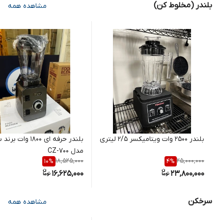
بلندر (مخلوط کن)
مشاهده همه
بلندر ۲۵۰۰ وات ویتامیکسر ۲/۵ لیتری
بلندر حرفه ای ۱۸۰۰ وات بر
مدل CZ-700
18,525,000
25,000,000
10
%
4
%
16,625,000
23,800,000
سرخکن
مشاهده همه