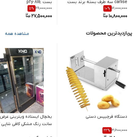
carlise سه طرف بسته برند بست
بست pfy-811E
29,000,000
12,000,000
5
%
10
%
PT-640-P
27,500,000
10,800,000
پربازدیدترین محصولات
مشاهده همه
دستگاه فرچیپس دستی
سانت رنگ مشکی کافی شاپی ک
3,600,000
22
%