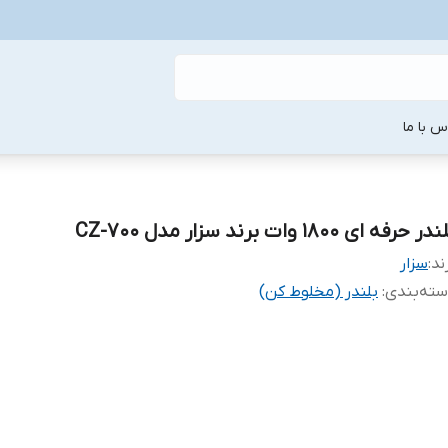
س با ما
در حرفه ای ۱۸۰۰ وات برند سزار مدل CZ-700
ند:
سزار
ته‌بندی
:
بلندر (مخلوط کن)