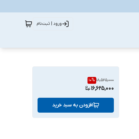
ورود | ثبت‌نام
10
%
18,525,000
16,625,000
افزودن به سبد خرید