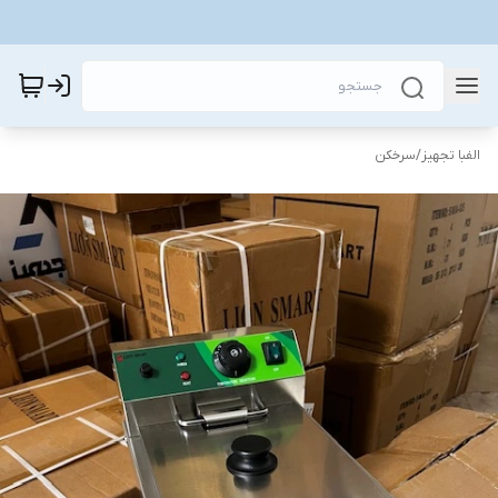
الفبا تجهیز
/
سرخکن