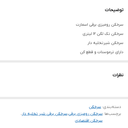
توضیحات
سرخکن رومیزی برقی اسمارت
سرخکن تک لگن 12 لیتری
سرخکن شیرتخلیه دار
دارای ترموستات و قطع کن
قابلیت تنظیم دما
دارای سبد مخصوص اندازه مناسب
نظرات
دارای درپوش
یکسال گارانتی
سرخکن با حجم روغن پایین
دسته‌بندی
:
سرخکن
برچسب‌ها :
سرخکن رومیزی برقی
،
سرخکن برقی شیر تخلیه دار
،
سرخکن اقتصادی