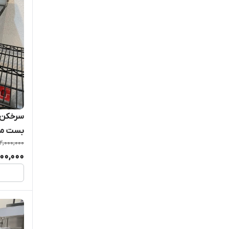
سرخکن ر
بست مدل 68
2,000,000
000,000