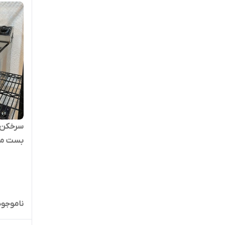
سرخکن ر
بست مدل 69
ناموجود