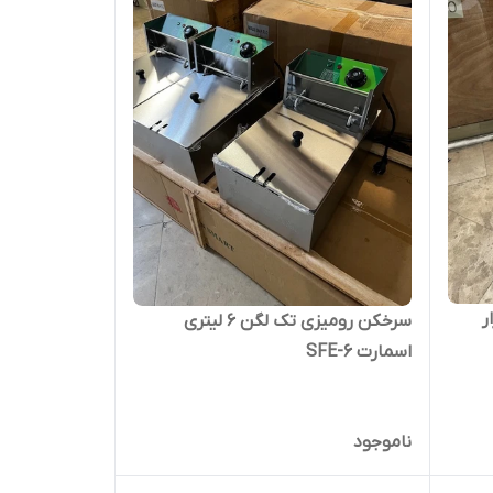
ر
سرخکن رومیزی تک لگن 6 لیتری
اسمارت SFE-6
ناموجود