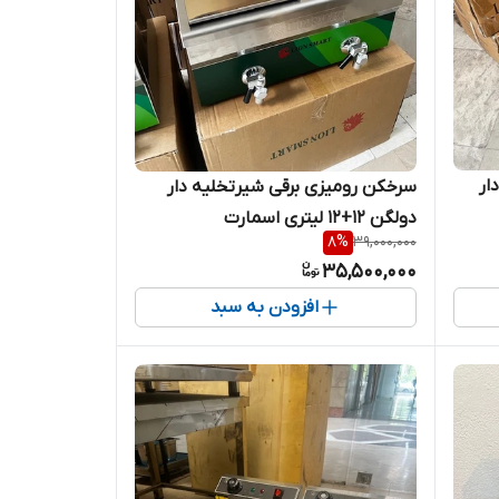
ار
سرخکن رومیزی برقی شیرتخلیه دار
دولگن 12+12 لیتری اسمارت
8
%
39,000,000
35,500,000
افزودن به سبد