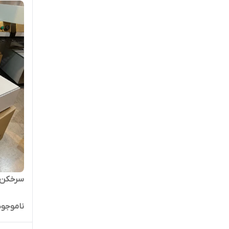
سرخکن ر
ناموجود