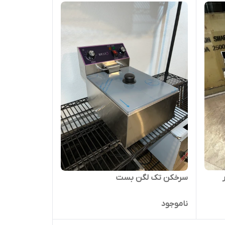
سرخکن تک لگن بست
ناموجود