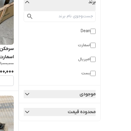
برند
Dean
اسمارت
اسمارت مدل
امپریال
21,000,000
000,000
بست
جنرال
موجودی
سزار
محدوده قیمت