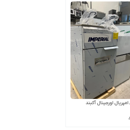
مپریال اورجینال آکبند