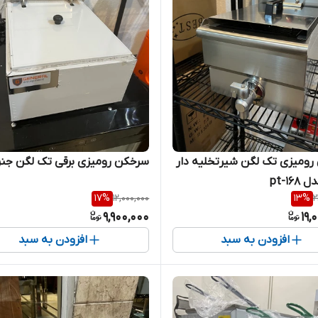
ومیزی تک لگن شیرتخلیه دار
سرخکن رومیزی برقی تک لگن جنر
pt-1
17
%
12,000,000
13
%
2
9,900,000
19,
افزودن به سبد
افزودن به سبد