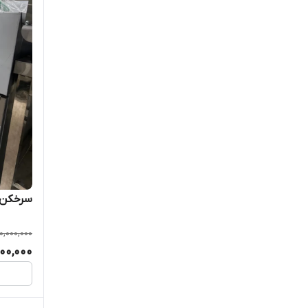
سرخکن دی
0,000,000
000,000