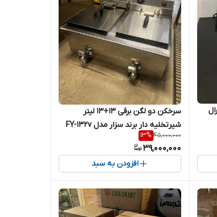
ال
سرخکن دو لگن برقی ۱۳+۱۳ لیتر
شیرتخلیه دار برند سزار مدل FY-132v
13
%
45,000,000
39,000,000
افزودن به سبد