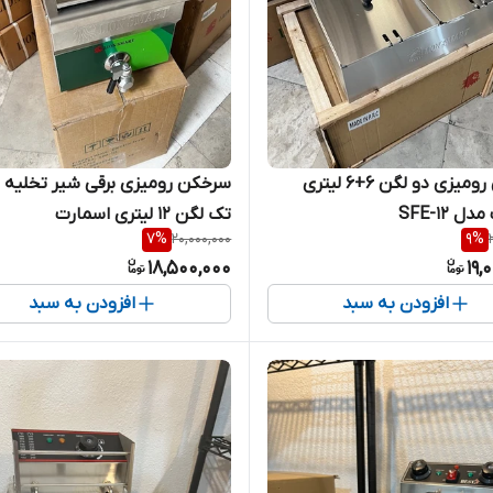
سرخکن رومیزی دو لگن 6+6 لیتری
سرخکن رومیزی برقی شیر تخلیه د
 SFE-12
تک لگن 12 لیتری اسمارت
7
%
20,000,000
9
%
18,500,000
19,
افزودن به سبد
افزودن به سبد