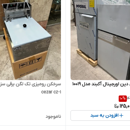
ن اورجینال آکبند مدل ۱۰۰۱۹
سرخکن رومیزی تک لگن برقی سزا
cezar cz-1
10
%
14
125,
افزودن به سبد
ناموجود