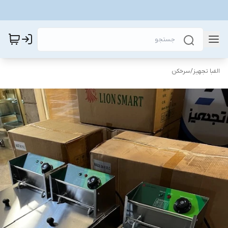
الفبا تجهیز
/
سرخکن