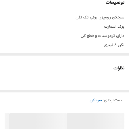
توضیحات
سرخکن رومیزی برقی تک لگن
برند اسمارت
دارای ترموستات و قطع کن
لگن ۸ لیتری
سبد مخصوص
درپوش
نظرات
بدنه استیل
تک لگن و دو لگن موجود
دسته‌بندی
:
سرخکن