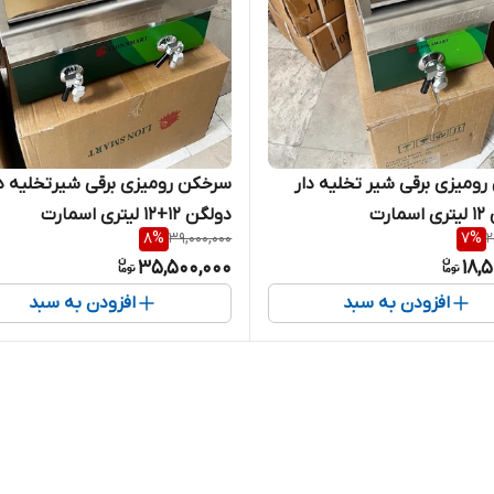
ومیزی برقی شیر تخلیه دار
سرخکن رومیزی برقی شیرتخلیه دا
ارت
دولگن 12+12 لیتری اسمارت
8
%
39,000,000
7
%
2
35,500,000
18,
افزودن به سبد
افزودن به سبد