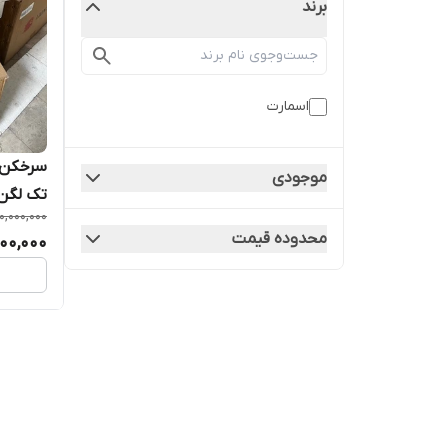
برند
اسمارت
سرخکن ر
موجودی
تک لگن 12 لیتری اسم
0,000,000
محدوده قیمت
500,000