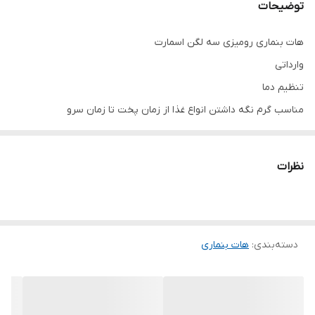
توضیحات
هات بنماری رومیزی سه لگن اسمارت
وارداتی
تنظیم دما
مناسب گرم نگه داشتن انواع غذا از زمان پخت تا زمان سرو
گرم نگه داشتن بوسیله بخار آب بدون حرارت مستقیم
بدنه تمام استیل
نظرات
مدل دو لگن هم موجود میباشد
ارسال‌به سراسر کشور
دسته‌بندی
:
هات بنماری