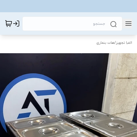
الفبا تجهیز
/
هات بنماری