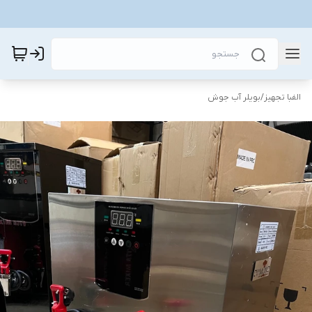
الفبا تجهیز
/
بویلر آب جوش