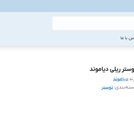
س با ما
وستر ریلی دیاموند
ند:
دیاموند
ته‌بندی
:
توستر