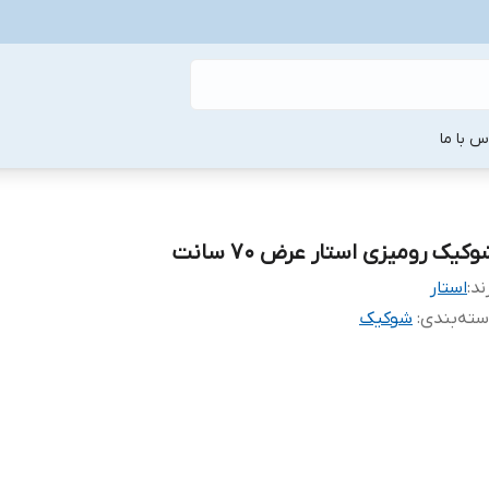
س با ما
کیک رومیزی استار عرض ۷۰ سانت
ند:
استار
ته‌بندی
:
شوکیک