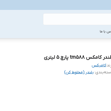
س با ما
در کامکس tm588 پارچ ۵ لیتری
ند:
کامیکس
ته‌بندی
:
بلندر (مخلوط کن)