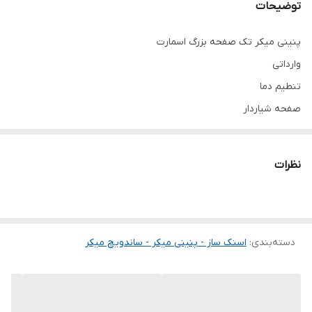
توضیحات
پنینی میکر تک صفحه بزرگ اسمارت
وارداتی
تنطیم دما
صفحه شیاردار
کیفیت درجه یک
صفحه چدن تفلون شده
نظرات
یکسال گارانتی
ابعاد دستگاه: ۳۰*۴۳
ابعاد صفحه: ۲۴*۳۶
دسته‌بندی
:
اسنک ساز - پنینی میکر - ساندویچ میکر