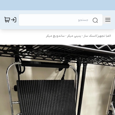
الفبا تجهیز
/
اسنک ساز - پنینی میکر - ساندویچ میکر