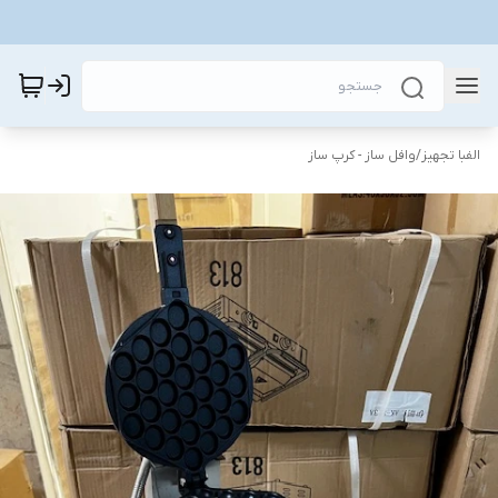
الفبا تجهیز
/
وافل ساز - کرپ ساز