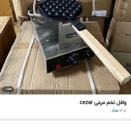
وافل تخم مرغی cezar
برند:
سزار