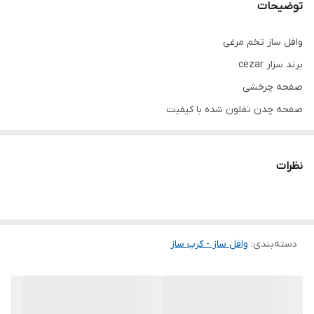
توضیحات
وافل ساز تخم مرغی
برند سزار cezar
صفحه چرخشی
صفحه چدن تفلون شده با کیفیت
وارداتی
قابلیت تنظیم دما
نظرات
تایمر دار
یکسال گارانتی
دسته‌بندی
:
وافل ساز - کرپ ساز