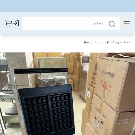
الفبا تجهیز
/
وافل ساز - کرپ ساز