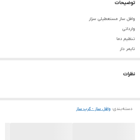
توضیحات
وافل ساز مستعطیلی سزار
وارداتی
تنظیم دما
تایمر دار
وافل ساز محبوب کافه ها
این مدل وافل رو میتونید در کنار انواع بستنی،میوه و شکلات سرو کنید
نظرات
وافل ساز مستعطیلی
دسته‌بندی
:
وافل ساز - کرپ ساز