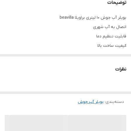
توضیحات
بویلر آب جوش ۱۰ لیتری براویلا beavilla
اتصال به آب شهری
قابلیت تنظیم دما
کیفیت ساخت بالا
مخزن ساخته شده با ورق ۱ میل
قطعات با کیفیت
نظرات
دو رنگ سفید و مشکی
ارسالزبه سراسر کشور
دسته‌بندی
:
بویلر آب جوش