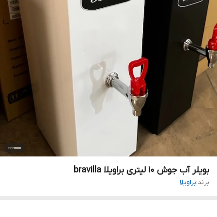
بویلر آب جوش ۱۰ لیتری براویلا bravilla
برند:
براویلا