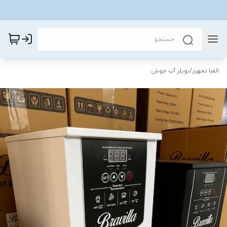
الفبا تجهیز
/
بویلر آب جوش