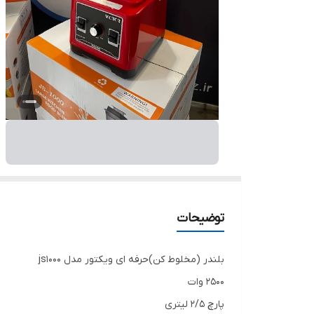
توضیحات
بلندر (مخلوط کن)حرفه ای ویکتور مدل js1000
۲۵۰۰ وات
پارچ ۲/۵ لیتری