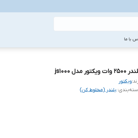
س با ما
۲۵۰۰ وات ویکتور مدل js1000
ند:
ویکتور
ته‌بندی
:
بلندر (مخلوط کن)