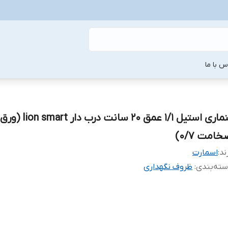
س با ما
بنماری استیل 1/1 عمق 20 سانت درب دار lion smart (ورق
امت 0/7)
ند:
اسمارت
ته‌بندی
:
ظروف نگهداری