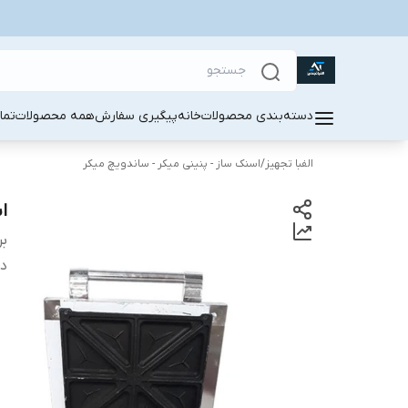
دسته‌بندی محصولات
خانه
پیگیری سفارش
همه محصولات
تما
الفبا تجهیز
/
اسنک ساز - پنینی میکر - ساندویچ میکر
اس
بر
دس