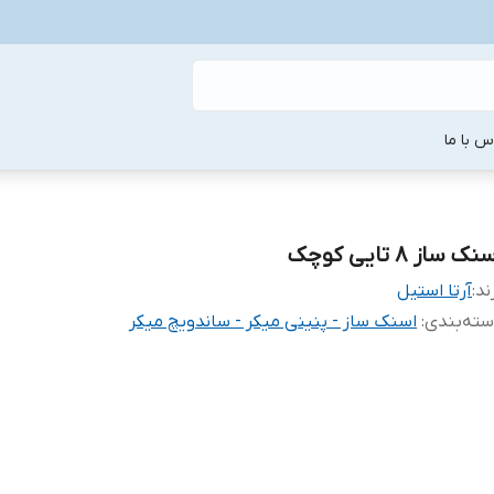
س با ما
نک ساز 8 تایی کوچک
ند:
آرتا استیل
ته‌بندی
:
اسنک ساز - پنینی میکر - ساندویچ میکر