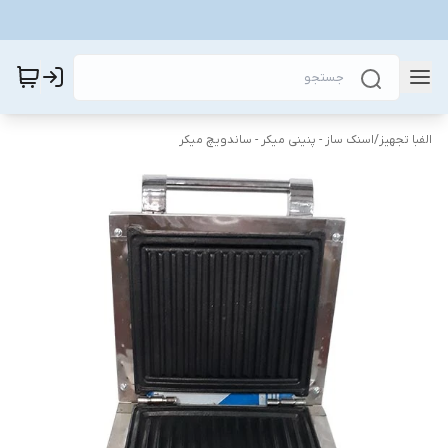
الفبا تجهیز
/
اسنک ساز - پنینی میکر - ساندویچ میکر