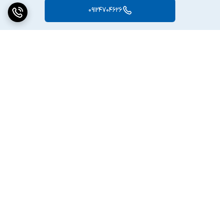
09124704626
برگشت به بالا
ارسال ویژه
پشتیبانی ۲۴ ساعته