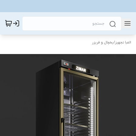
الفبا تجهیز
/
یخچال و فریزر