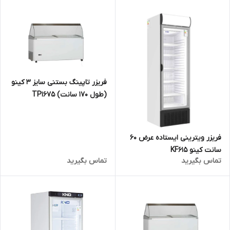
فریزر تاپینگ بستنی سایز 3 کینو
(طول 170 سانت) TP1675
فریزر ویترینی ایستاده عرض 60
سانت کینو KF615
تماس بگیرید
تماس بگیرید