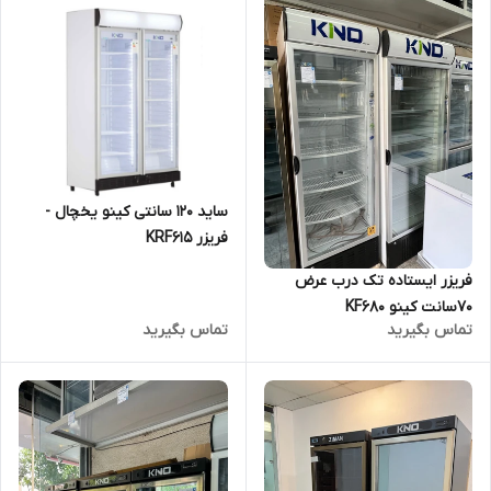
ساید 120 سانتی کینو یخچال -
فریزر KRF615
فریزر ایستاده تک درب عرض
70سانت کینو KF680
تماس بگیرید
تماس بگیرید