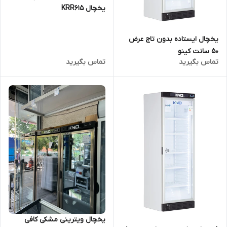
یخچال KRR615
یخچال ایستاده بدون تاج عرض
50 سانت کینو
تماس بگیرید
تماس بگیرید
یخچال ویترینی مشکی کافی