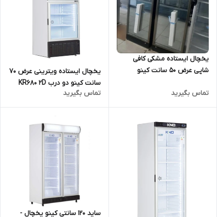
یخچال ایستاده مشکی کافی
شاپی عرض 50 سانت کینو
یخچال ایستاده ویترینی عرض 70
KR500WLBL
سانت کینو دو درب KR680 2D
تماس بگیرید
تماس بگیرید
ساید 120 سانتی کینو یخچال -