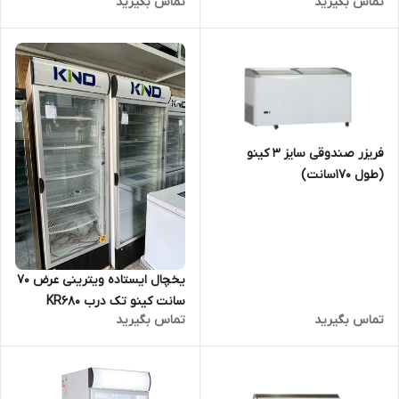
تماس بگیرید
تماس بگیرید
KR800 wlbl
فریزر صندوقی سایز 3 کینو
(طول 170سانت)
یخچال ایستاده ویترینی عرض 70
سانت کینو تک درب KR680
تماس بگیرید
تماس بگیرید