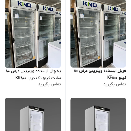
فریزر ایستاده ویترینی عرض 80
یخچال ایستاده ویترینی عرض 80
کینو KF800
سانت کینو تک درب KR800
تماس بگیرید
تماس بگیرید