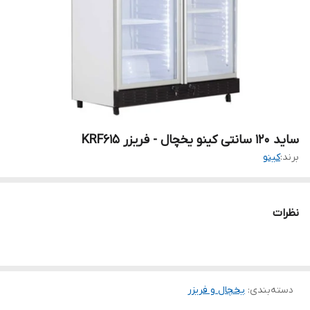
ساید 120 سانتی کینو یخچال - فریزر KRF615
برند:
کینو
نظرات
دسته‌بندی
:
یخچال و فریزر