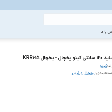
س با ما
1 سانتی کینو یخچال - یخچال KRR615
ند:
کینو
ته‌بندی
:
یخچال و فریزر