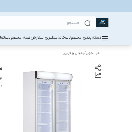
دسته‌بندی محصولات
خانه
پیگیری سفارش
همه محصولات
تما
الفبا تجهیز
/
یخچال و فریزر
ساید 20
بر
دس