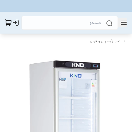
الفبا تجهیز
/
یخچال و فریزر