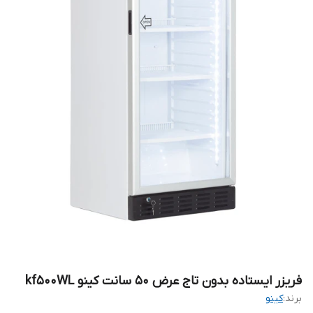
فریزر ایستاده بدون تاج عرض 50 سانت کینو kf500WL
برند:
کینو