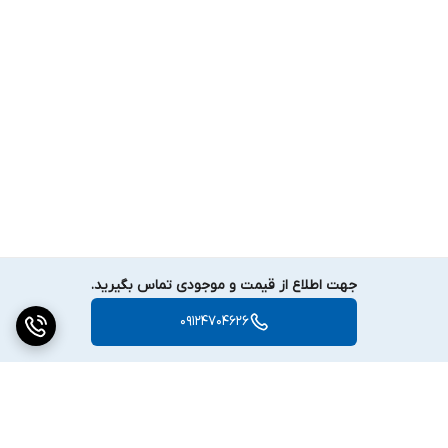
جهت اطلاع از قیمت و موجودی تماس بگیرید.
09124704626