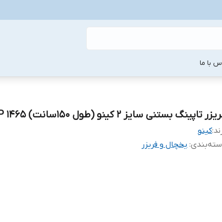
س با ما
یزر تاپینگ بستنی سایز 2 کینو (طول 150سانت) TP 1465
ند:
کینو
ته‌بندی
:
یخچال و فریزر