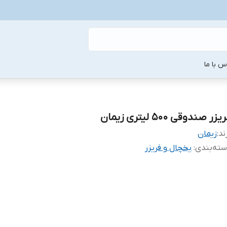
س با ما
یزر صندوقی 500 لیتری زیمان
ند:
زیمان
ته‌بندی
:
یخچال و فریزر