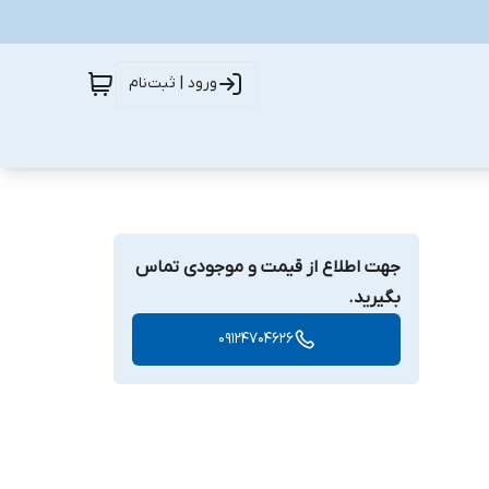
ورود | ثبت‌نام
جهت اطلاع از قیمت و موجودی تماس
بگیرید.
09124704626