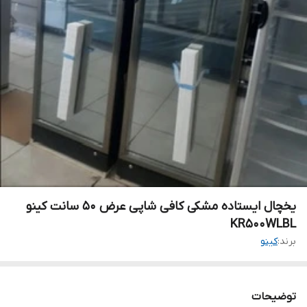
یخچال ایستاده مشکی کافی شاپی عرض 50 سانت کینو
KR500WLBL
برند:
کینو
توضیحات