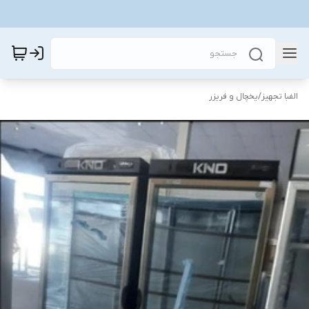
الفبا تجهیز
/
یخچال و فریزر