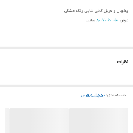
یخچال و فریزر کافی شاپی رنگ مشکی
عرض
50- 60-70-80
سانت
نظرات
دسته‌بندی
:
یخچال و فریزر