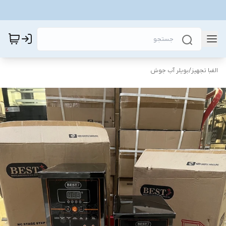
الفبا تجهیز
/
بویلر آب جوش