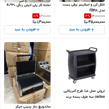
خلال کن و اسلایسر برقی بست
تخته کار پلی اتیلن رنگی ۳۰*۴۰
مدل FB418
1,600,000
54,000,000
18
%
16
%
1,300,000
45,000,000
افزودن به سبد
افزودن به سبد
ترولی حمل غذا طرح آمریکایی
carlise سه طرف بسته برند
بست PT-640-P
ساندویچ ساز پنینی میکر