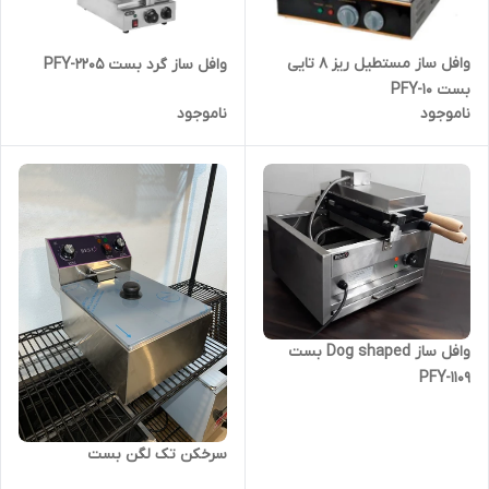
وافل ساز مستطیل ریز 8 تایی
وافل ساز گرد بست PFY-2205
بست PFY-10
ناموجود
ناموجود
وافل ساز Dog shaped بست
PFY-1109
سرخکن تک لگن بست