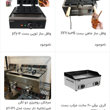
وافل ساز ماهی بست PFY-1103B
وافل ساز توپی بست pfy-12
ناموجود
ناموجود
سرخکن رومیزی دو لگن
گریل برقی 60 سانت مرکب بست
شیرتخلیه دار بست مدل pt-169