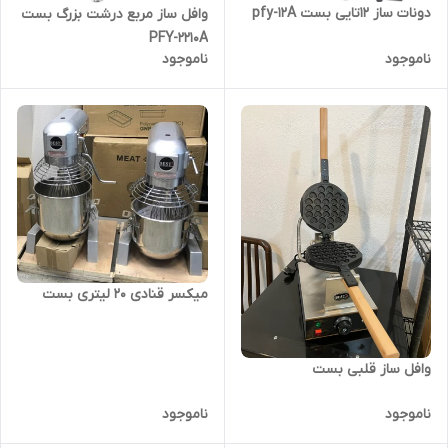
دونات ساز 12تایی بست pfy-12A
وافل ساز مربع درشت بزرگ بست
PFY-2210A
ناموجود
ناموجود
میکسر قنادی 20 لیتری بست
وافل ساز قلبی بست
ناموجود
ناموجود