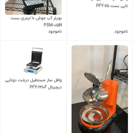
تایی بست PFY-115
بویلر آب جوش 10 لیتری بست
PSM-015N
ناموجود
ناموجود
وافل ساز مستطیل درشت دوتایی
دیجیتال PFY-2210F