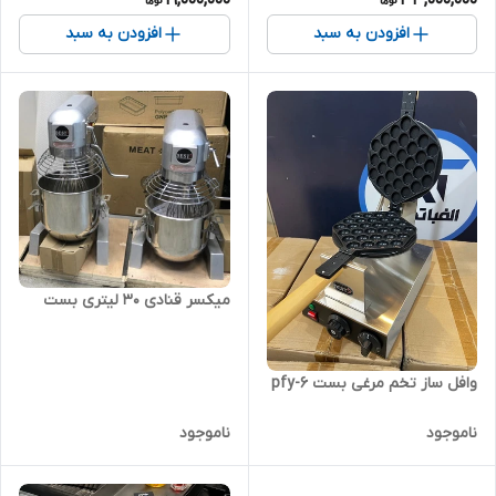
19,000,000
33,000,000
افزودن به سبد
افزودن به سبد
میکسر قنادی 30 لیتری بست
وافل ساز تخم مرغی بست pfy-6
ناموجود
ناموجود