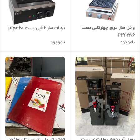
وافل ساز مربع چهارتایی بست
دونات ساز 6تایی بست pfyx-6a
PFY-2206
ناموجود
ناموجود
بویلر آب جوش ۱۰ لیتری بست
تخته کار پلی اتیلن رنگی ۴۰*۶۰