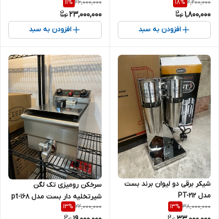
26,000,000
2,200,000
11
%
18
%
23,000,000
1,800,000
افزودن به سبد
افزودن به سبد
شیکر برقی دو لیوان برند بست
سرخکن رومیزی تک لگن
مدل PT-212
شیرتخلیه دار بست مدل pt-168
22,000,000
38,000,000
13
%
13
%