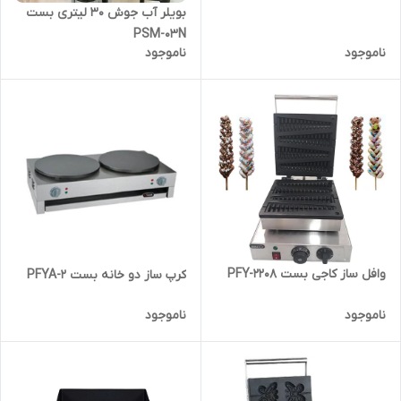
بویلر آب جوش 30 لیتری بست
PSM-03N
ناموجود
ناموجود
وافل ساز کاجی بست PFY-2208
کرپ ساز دو خانه بست PFYA-2
ناموجود
ناموجود