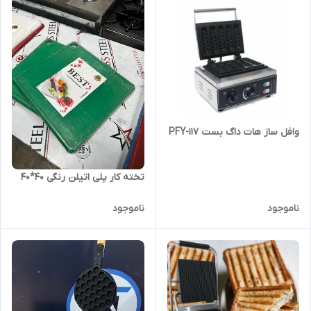
وافل ساز هات داگ بست PFY-117
تخته کار پلی اتیلن رنگی ۴۰*۴۰
ناموجود
ناموجود