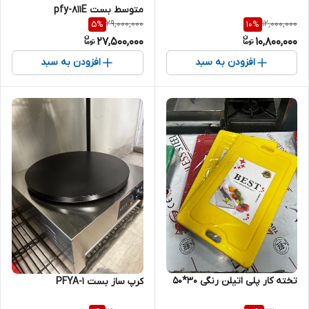
متوسط بست pfy-811E
29,000,000
12,000,000
5
%
10
%
27,500,000
10,800,000
افزودن به سبد
افزودن به سبد
تخته کار پلی اتیلن رنگی ۳۰*۵۰
کرپ ساز بست PFYA-1