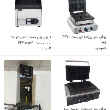
وافل ساز پروانه ای بست PFY-
گریل برقی صفحه شیاردار 30
2211
سانت بست PFY-353B
ناموجود
ناموجود
وافل ساز مستطیل درشت سه