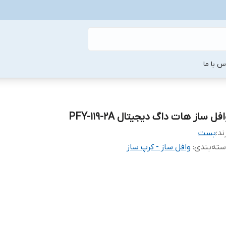
س با ما
فل ساز هات داگ دیجیتال PFY-119-2A
ند:
بست
ته‌بندی
:
وافل ساز - کرپ ساز