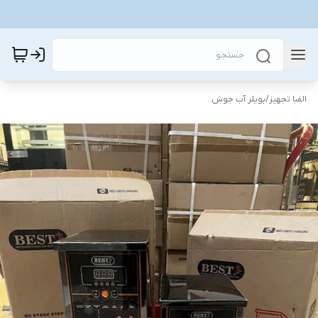
الفبا تجهیز
/
بویلر آب جوش