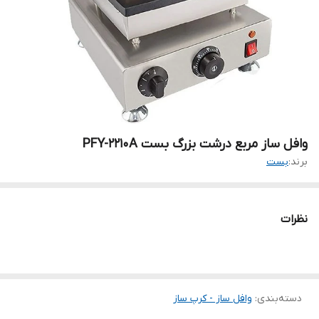
وافل ساز مربع درشت بزرگ بست PFY-2210A
برند:
بست
نظرات
دسته‌بندی
:
وافل ساز - کرپ ساز