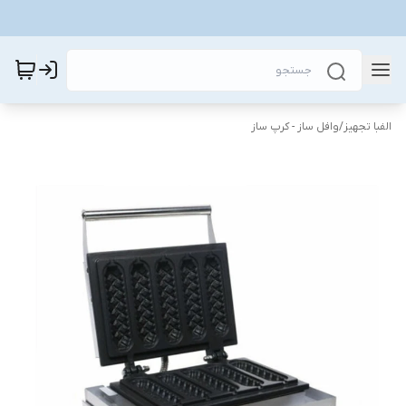
الفبا تجهیز
/
وافل ساز - کرپ ساز