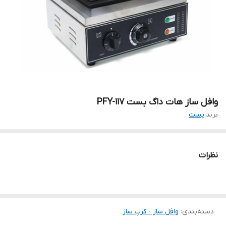
وافل ساز هات داگ بست PFY-117
برند:
بست
نظرات
دسته‌بندی
:
وافل ساز - کرپ ساز