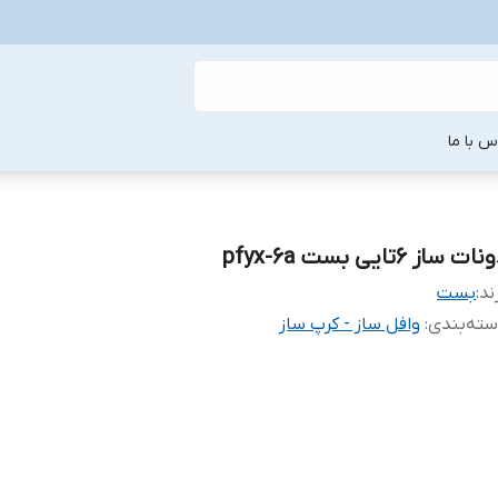
س با ما
ات ساز 6تایی بست pfyx-6a
ند:
بست
ته‌بندی
:
وافل ساز - کرپ ساز