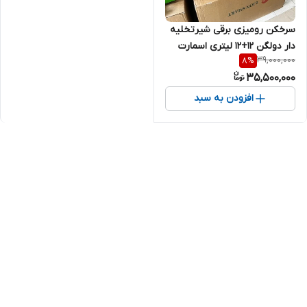
سرخکن رومیزی برقی شیرتخلیه
دار دولگن 12+12 لیتری اسمارت
39,000,000
8
%
35,500,000
افزودن به سبد